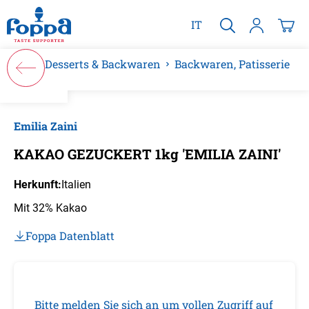
alt springen
IT
Desserts & Backwaren
Backwaren, Patisserie
Bildergalerie überspringen
Emilia Zaini
KAKAO GEZUCKERT 1kg 'EMILIA ZAINI'
Herkunft:
Italien
Mit 32% Kakao
Foppa Datenblatt
Bitte melden Sie sich an um vollen Zugriff auf