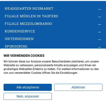
HEADQUARTER NEUMARKT
FILIALE MÜHLEN IN TAUFERS
FILIALE MEZZOLOMBARDO
KUNDENSERVICE
UNTERNEHMEN
SPONSORING
WIR VERWENDEN COOKIES
AGB
Privacy Policy
Impressum
Wir können diese zur Analyse unserer Besucherdaten platzieren, um unsere
Cookie-Einstellungen ändern
Verwaltung
Webseite zu verbessern, personalisierte Inhalte anzuzeigen und Ihnen ein
großartiges Webseiten-Erlebnis zu bieten. Für weitere Informationen zu den
von uns verwendeten Cookies öffnen Sie die Einstellungen.
Steuer- und MwSt.- Nr. IT00676670219
Alle akzeptieren
Ablehnen
Nein, anpassen
Produkte
Favoriten
Themen
Angebote
Kontakt
Jobs