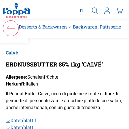
alt springen
IT
Desserts & Backwaren
Backwaren, Patisserie
Bildergalerie überspringen
Calvé
ERDNUSSBUTTER 85% 1kg 'CALVÉ'
Allergene:
Schalenfrüchte
Herkunft:
Italien
Il Peanut Butter Calvè, ricco di proteine e fonte di fibre, ti
permette di personalizzare e arricchire piatti dolci e salati,
anche internazionali, con un gusto di tendenza.
Datenblatt f
Datenblatt