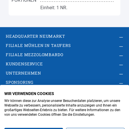
Einheit: 1 NR.
HEADQUARTER NEUMARKT
FILIALE MÜHLEN IN TAUFERS
FILIALE MEZZOLOMBARDO
KUNDENSERVICE
UNTERNEHMEN
SPONSORING
WIR VERWENDEN COOKIES
AGB
Privacy Policy
Impressum
Wir können diese zur Analyse unserer Besucherdaten platzieren, um unsere
Cookie-Einstellungen ändern
Verwaltung
Webseite zu verbessern, personalisierte Inhalte anzuzeigen und Ihnen ein
großartiges Webseiten-Erlebnis zu bieten. Für weitere Informationen zu den
von uns verwendeten Cookies öffnen Sie die Einstellungen.
Steuer- und MwSt.- Nr. IT00676670219