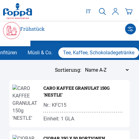
alt springen
IT
Frühstück
nfitüren
Müsli & Co.
Tee, Kaffee, Schokoladegetränke
Sortierung:
CARO KAFFEE GRANULAT 150G
'NESTLE'
Nr.: KFC15
Einheit: 1 GLA
CIOBAR 25G X 50 PORTIONEN