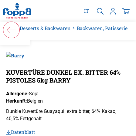
alt springen
IT
Desserts & Backwaren
Backwaren, Patisserie
Bildergalerie überspringen
KUVERTÜRE DUNKEL EX. BITTER 64%
PISTOLES 5kg BARRY
Allergene:
Soja
Herkunft:
Belgien
Dunkle Kuvertüre Guayaquil extra bitter, 64% Kakao,
40,5% Fettgehalt
Datenblatt