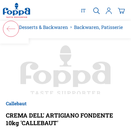
alt springen
IT
Desserts & Backwaren
Backwaren, Patisserie
Bildergalerie überspringen
Callebaut
CREMA DELL' ARTIGIANO FONDENTE
10kg 'CALLEBAUT'