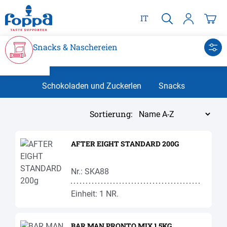
alt springen
IT
Snacks & Naschereien
Schokoladen und Zuckerlen
Snacks
Sortierung:
AFTER EIGHT STANDARD 200G
Nr.: SKA88
Einheit: 1 NR.
BAR MAN PRONTO MIX 1,5KG