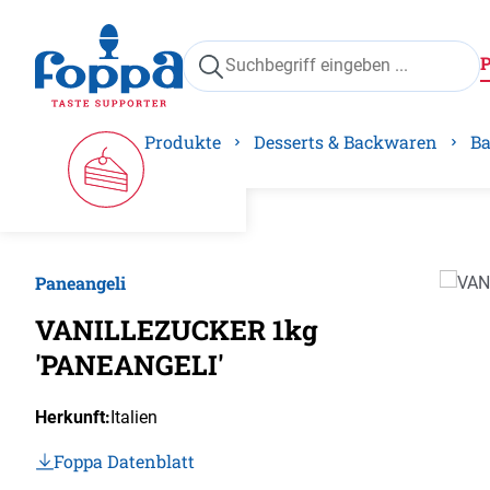
springen
Zur Hauptnavigation springen
Produkte
Desserts & Backwaren
Ba
Paneangeli
Bilder
VANILLEZUCKER 1kg
'PANEANGELI'
Herkunft:
Italien
Foppa Datenblatt