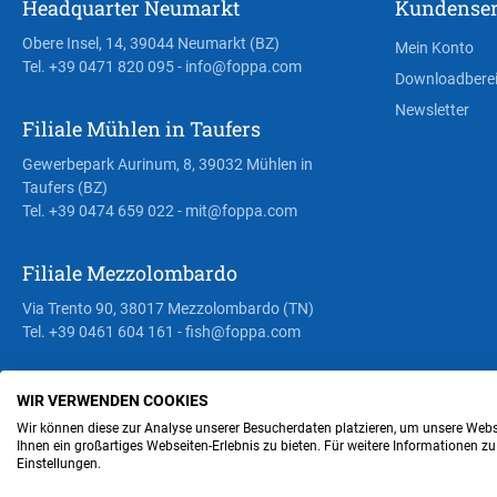
Headquarter Neumarkt
Kundenser
Obere Insel, 14, 39044 Neumarkt (BZ)
Mein Konto
Tel. +39 0471 820 095
- info@foppa.com
Downloadbere
Newsletter
Filiale Mühlen in Taufers
Gewerbepark Aurinum, 8, 39032 Mühlen in
Taufers (BZ)
Tel. +39 0474 659 022
- mit@foppa.com
Filiale Mezzolombardo
Via Trento 90, 38017 Mezzolombardo (TN)
Tel. +39 0461 604 161
- fish@foppa.com
WIR VERWENDEN COOKIES
Steuer- und MwSt.- Nr. IT00676670219
Wir können diese zur Analyse unserer Besucherdaten platzieren, um unsere Webse
Ihnen ein großartiges Webseiten-Erlebnis zu bieten. Für weitere Informationen z
Einstellungen.