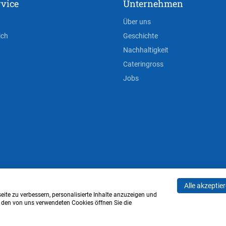
vice
Unternehmen
Über uns
ich
Geschichte
Nachhaltigkeit
Cateringross
Jobs
Alle akzeptie
AGB
Privacy Policy
Impressum
Cookie-Einstell
ite zu verbessern, personalisierte Inhalte anzuzeigen und
u den von uns verwendeten Cookies öffnen Sie die
Verwaltung