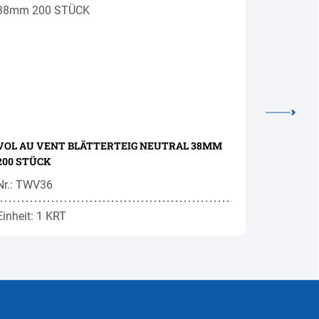
VOL AU VENT BLÄTTERTEIG NEUTRAL 38MM
200 STÜCK
Nr.: TWV36
Nr.: BMM
Einheit: 1 KRT
Einheit: 1