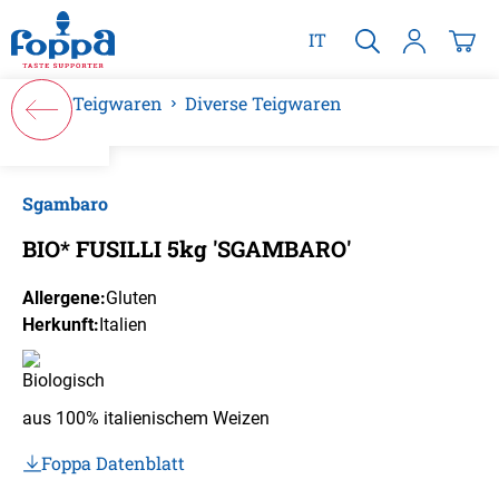
alt springen
IT
Teigwaren
Diverse Teigwaren
Bildergalerie überspringen
Sgambaro
BIO* FUSILLI 5kg 'SGAMBARO'
Allergene:
Gluten
Herkunft:
Italien
aus 100% italienischem Weizen
Foppa Datenblatt