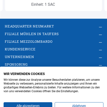
Einheit: 1 SAC
HEADQUARTER NEUMARKT
FILIALE MÜHLEN IN TAUFERS
FILIALE MEZZOLOMBARDO
KUNDENSERVICE
UNTERNEHMEN
SPONSORING
WIR VERWENDEN COOKIES
AGB
Privacy Policy
Impressum
Wir können diese zur Analyse unserer Besucherdaten platzieren, um unsere
Cookie-Einstellungen ändern
Verwaltung
Webseite zu verbessern, personalisierte Inhalte anzuzeigen und Ihnen ein
großartiges Webseiten-Erlebnis zu bieten. Für weitere Informationen zu den
von uns verwendeten Cookies öffnen Sie die Einstellungen.
Steuer- und MwSt.- Nr. IT00676670219
Alle akzeptieren
Ablehnen