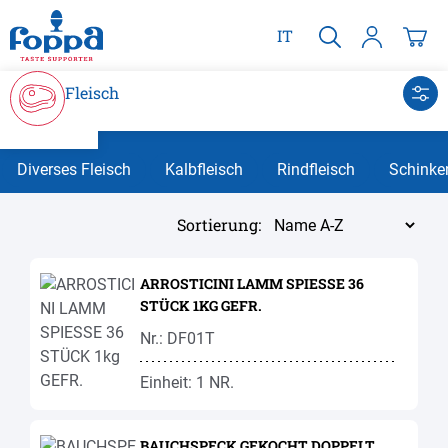
alt springen
IT
Fleisch
Diverses Fleisch
Kalbfleisch
Rindfleisch
Schinke
Sortierung:
ARROSTICINI LAMM SPIESSE 36
STÜCK 1KG GEFR.
Nr.: DF01T
Einheit: 1 NR.
BAUCHSPECK GEKOCHT DOPPELT