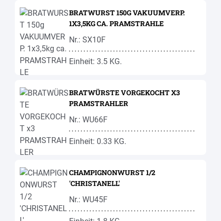
BRATWURST 150G VAKUUMVERP.
1X3,5KG CA. PRAMSTRAHLE
Nr.: SX10F
Einheit: 3.5 KG.
BRATWÜRSTE VORGEKOCHT X3
PRAMSTRAHLER
Nr.: WU66F
Einheit: 0.33 KG.
CHAMPIGNONWURST 1/2
'CHRISTANELL'
Nr.: WU45F