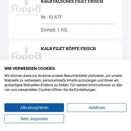
KALB FALSCHES FILET FRISCH
Nr.: KL67F
Einheit: 1 KG.
KALB FILET KÖPFE FRISCH
Nr.: KL70F
WIR VERWENDEN COOKIES
Wir können diese zur Analyse unserer Besucherdaten platzieren, um unsere
Einheit: 0.8 KG.
Webseite zu verbessern, personalisierte Inhalte anzuzeigen und Ihnen ein
großartiges Webseiten-Erlebnis zu bieten. Für weitere Informationen zu den
von uns verwendeten Cookies öffnen Sie die Einstellungen.
KALB FILET LANG PREMIUM FRISCH
FTS
Alle akzeptieren
Ablehnen
Nr.: KL69F
Nein, anpassen
Produkte
Favoriten
Themen
Angebote
Kontakt
Jobs
Einheit: 1.4 KG.