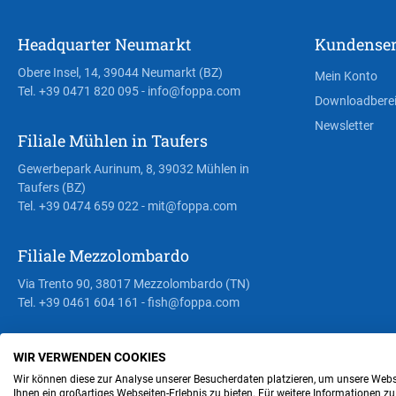
Headquarter Neumarkt
Kundenser
Obere Insel, 14, 39044 Neumarkt (BZ)
Mein Konto
Tel. +39 0471 820 095
- info@foppa.com
Downloadbere
Newsletter
Filiale Mühlen in Taufers
Gewerbepark Aurinum, 8, 39032 Mühlen in
Taufers (BZ)
Tel. +39 0474 659 022
- mit@foppa.com
Filiale Mezzolombardo
Via Trento 90, 38017 Mezzolombardo (TN)
Tel. +39 0461 604 161
- fish@foppa.com
WIR VERWENDEN COOKIES
Steuer- und MwSt.- Nr. IT00676670219
Wir können diese zur Analyse unserer Besucherdaten platzieren, um unsere Webse
Ihnen ein großartiges Webseiten-Erlebnis zu bieten. Für weitere Informationen z