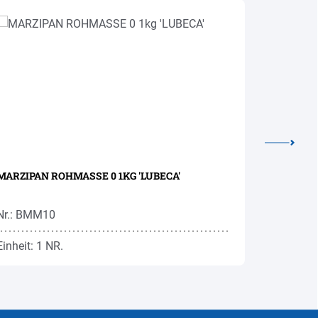
MARZIPAN ROHMASSE 0 1KG 'LUBECA'
KUVERTÜR
'CALLEBA
Nr.: BMM10
Nr.: KUR5
Einheit: 1 NR.
Einheit: 