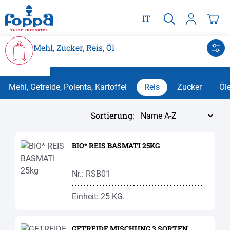
alt springen
IT
Mehl, Zucker, Reis, Öl
Mehl, Getreide, Polenta, Kartoffel
Reis
Zucker
Öle
Sortierung:
BIO* REIS BASMATI 25KG
Nr.: RSB01
Einheit: 25 KG.
GETREIDE MISCHUNG 3 SORTEN