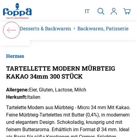
alt springen
IT
Desserts & Backwaren
Backwaren, Patisserie
Bildergalerie überspringen
Hermes
TARTELLETTE MODERN MÜRBTEIG
KAKAO 34mm 300 STÜCK
Allergene:
Eier
, Gluten
, Lactose
, Milch
Herkunft:
Italien
Tartelette Modern aus Mürbteig - Micro 34 mm Mit Kakao.
Feine Mürbteig-Tartelettes mit Butter (0,4%), in modernem
und elegantem Design. Schokoladig, knusprig und mit
feinem Butteraroma. Erhältlich im Format Ø 34 mm. Ideal
als Basis für süße Kreationen mit Cremes, Früchten,