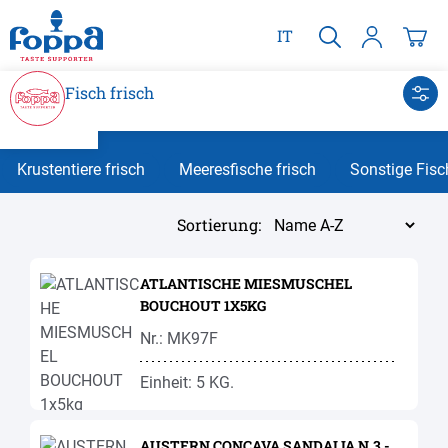
alt springen
IT
Fisch frisch
Krustentiere frisch
Meeresfische frisch
Sonstige Fis
Sortierung:
ATLANTISCHE MIESMUSCHEL
BOUCHOUT 1X5KG
Nr.: MK97F
Einheit: 5 KG.
AUSTERN CONCAVA SANDALIA N.3 -