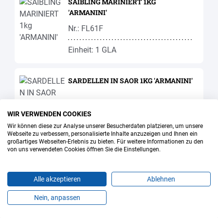
SAIBLING MARINIERT 1KG
'ARMANINI'
Nr.: FL61F
Einheit: 1 GLA
SARDELLEN IN SAOR 1KG 'ARMANINI'
Nr.: FIS03
WIR VERWENDEN COOKIES
Wir können diese zur Analyse unserer Besucherdaten platzieren, um unsere
Einheit: BEC
Webseite zu verbessern, personalisierte Inhalte anzuzeigen und Ihnen ein
großartiges Webseiten-Erlebnis zu bieten. Für weitere Informationen zu den
von uns verwendeten Cookies öffnen Sie die Einstellungen.
SARDINEN
Alle akzeptieren
Ablehnen
Nr.: FI21F
Nein, anpassen
Produkte
Favoriten
Themen
Angebote
Kontakt
Jobs
Einheit: 1 KG.