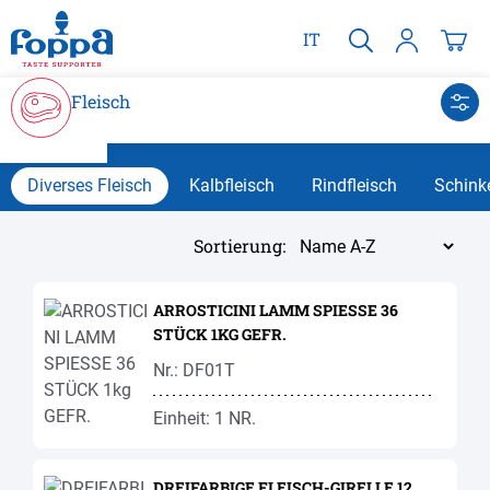
alt springen
IT
Fleisch
Diverses Fleisch
Kalbfleisch
Rindfleisch
Schink
Sortierung:
ARROSTICINI LAMM SPIESSE 36
STÜCK 1KG GEFR.
Nr.: DF01T
Einheit: 1 NR.
DREIFARBIGE FLEISCH-GIRELLE 12