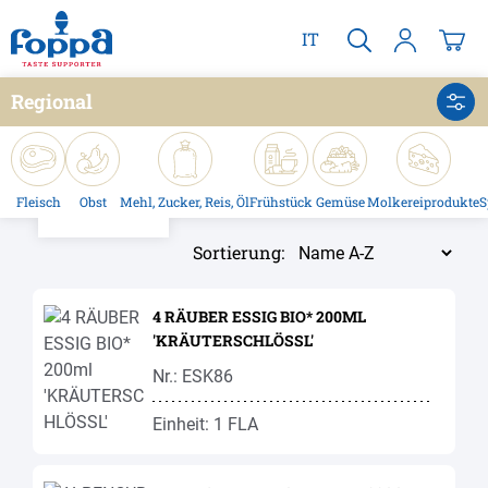
alt springen
IT
Regional
Fleisch
Obst
Mehl, Zucker, Reis, Öl
Frühstück
Gemüse
Molkereiprodukte
S
Sortierung:
4 RÄUBER ESSIG BIO* 200ML
'KRÄUTERSCHLÖSSL'
Nr.: ESK86
Einheit: 1 FLA