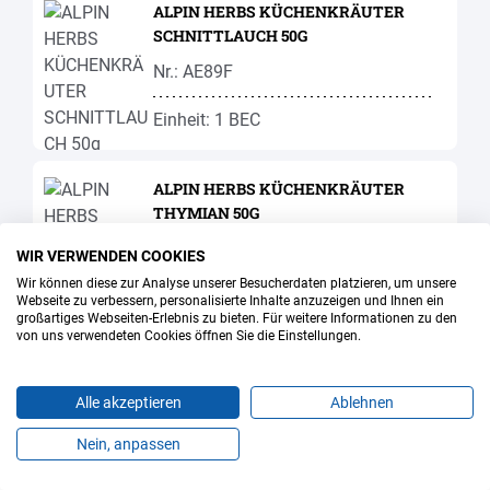
ALPIN HERBS KÜCHENKRÄUTER
SCHNITTLAUCH 50G
Nr.: AE89F
Einheit: 1 BEC
ALPIN HERBS KÜCHENKRÄUTER
THYMIAN 50G
Nr.: AE99F
WIR VERWENDEN COOKIES
Wir können diese zur Analyse unserer Besucherdaten platzieren, um unsere
Einheit: 1 BEC
Webseite zu verbessern, personalisierte Inhalte anzuzeigen und Ihnen ein
großartiges Webseiten-Erlebnis zu bieten. Für weitere Informationen zu den
von uns verwendeten Cookies öffnen Sie die Einstellungen.
ALPIN HERBS KÜCHENKRÄUTER
ZITRONENTHYMIAN 50G
Alle akzeptieren
Ablehnen
Nr.: AE84F
Nein, anpassen
Produkte
Favoriten
Themen
Angebote
Kontakt
Jobs
Einheit: 1 BEC