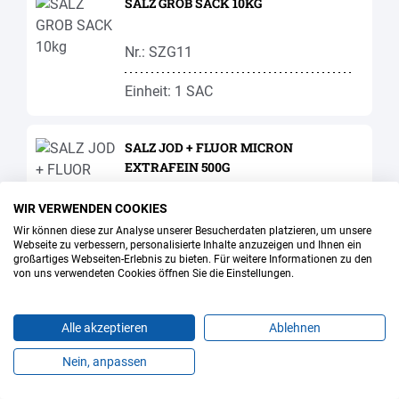
SALZ GROB SACK 10KG
Nr.: SZG11
Einheit: 1 SAC
SALZ JOD + FLUOR MICRON
EXTRAFEIN 500G
Nr.: SZM05
WIR VERWENDEN COOKIES
Wir können diese zur Analyse unserer Besucherdaten platzieren, um unsere
Einheit: 4 NR.
Webseite zu verbessern, personalisierte Inhalte anzuzeigen und Ihnen ein
großartiges Webseiten-Erlebnis zu bieten. Für weitere Informationen zu den
von uns verwendeten Cookies öffnen Sie die Einstellungen.
SALZ JOD 1G 800 PORTIONEN
'DEVELEY'
Alle akzeptieren
Ablehnen
Nr.: SZP01
Nein, anpassen
Produkte
Favoriten
Themen
Angebote
Kontakt
Jobs
Einheit: 1 KRT