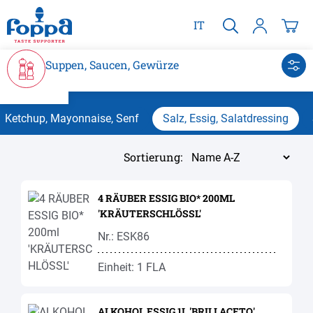
alt springen
IT
Suppen, Saucen, Gewürze
Ketchup, Mayonnaise, Senf
Salz, Essig, Salatdressing
Sortierung:
4 RÄUBER ESSIG BIO* 200ML
'KRÄUTERSCHLÖSSL'
Nr.: ESK86
Einheit: 1 FLA
ALKOHOL ESSIG 1L 'BRILLACETO'