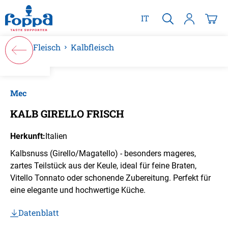
alt springen
IT
Fleisch
Kalbfleisch
Bildergalerie überspringen
Mec
KALB GIRELLO FRISCH
Herkunft:
Italien
Kalbsnuss (Girello/Magatello) - besonders mageres,
zartes Teilstück aus der Keule, ideal für feine Braten,
Vitello Tonnato oder schonende Zubereitung. Perfekt für
eine elegante und hochwertige Küche.
Datenblatt