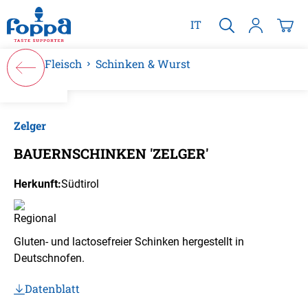
alt springen
IT
Fleisch
Schinken & Wurst
Bildergalerie überspringen
Zelger
BAUERNSCHINKEN 'ZELGER'
Herkunft:
Südtirol
Gluten- und lactosefreier Schinken hergestellt in
Deutschnofen.
Datenblatt