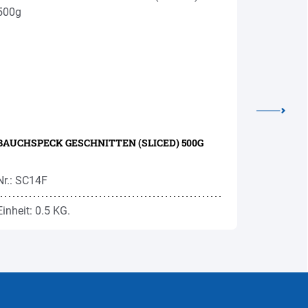
BAUCHSPECK GESCHNITTEN (SLICED) 500G
SALAMELL
Nr.: SC14F
Nr.: SA12
Einheit: 0.5 KG.
Einheit: 1