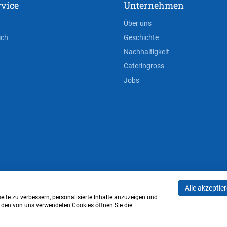
vice
Unternehmen
Über uns
ich
Geschichte
Nachhaltigkeit
Cateringross
Jobs
Alle akzeptie
AGB
Privacy Policy
Impressum
Cookie-Einstell
ite zu verbessern, personalisierte Inhalte anzuzeigen und
u den von uns verwendeten Cookies öffnen Sie die
Verwaltung