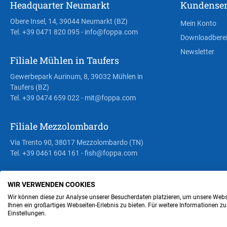
Headquarter Neumarkt
Kundenser
Obere Insel, 14, 39044 Neumarkt (BZ)
Mein Konto
Tel. +39 0471 820 095
- info@foppa.com
Downloadbere
Newsletter
Filiale Mühlen in Taufers
Gewerbepark Aurinum, 8, 39032 Mühlen in
Taufers (BZ)
Tel. +39 0474 659 022
- mit@foppa.com
Filiale Mezzolombardo
Via Trento 90, 38017 Mezzolombardo (TN)
Tel. +39 0461 604 161
- fish@foppa.com
WIR VERWENDEN COOKIES
Steuer- und MwSt.- Nr. IT00676670219
Wir können diese zur Analyse unserer Besucherdaten platzieren, um unsere Webse
Ihnen ein großartiges Webseiten-Erlebnis zu bieten. Für weitere Informationen z
Einstellungen.