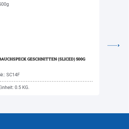
BAUCHSPECK GESCHNITTEN (SLICED) 500G
SALAMELL
Nr.: SC14F
Nr.: SA12
Einheit: 0.5 KG.
Einheit: 1