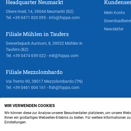
Headquarter Neumarkt
Kundenser
Obere Insel, 14, 39044 Neumarkt (BZ)
Mein Konto
Tel. +39 0471 820 095
- info@foppa.com
Downloadbere
Newsletter
Filiale Mühlen in Taufers
Gewerbepark Aurinum, 8, 39032 Mühlen in
Taufers (BZ)
Tel. +39 0474 659 022
- mit@foppa.com
Filiale Mezzolombardo
Via Trento 90, 38017 Mezzolombardo (TN)
Tel. +39 0461 604 161
- fish@foppa.com
WIR VERWENDEN COOKIES
Steuer- und MwSt.- Nr. IT00676670219
Wir können diese zur Analyse unserer Besucherdaten platzieren, um unsere Webse
Ihnen ein großartiges Webseiten-Erlebnis zu bieten. Für weitere Informationen z
Einstellungen.