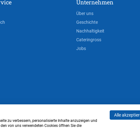
vice
Unternehmen
Über uns
ich
Geschichte
Nachhaltigkeit
Cateringross
Jobs
Alle akzeptie
AGB
Privacy Policy
Impressum
Cookie-Einstell
ite zu verbessern, personalisierte Inhalte anzuzeigen und
u den von uns verwendeten Cookies öffnen Sie die
Verwaltung