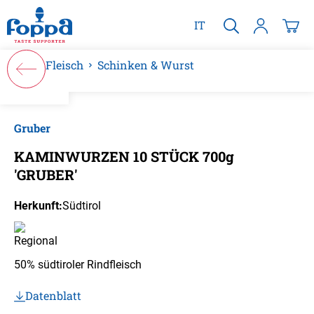
alt springen
IT
Fleisch
Schinken & Wurst
Bildergalerie überspringen
Gruber
KAMINWURZEN 10 STÜCK 700g
'GRUBER'
Herkunft:
Südtirol
50% südtiroler Rindfleisch
Datenblatt