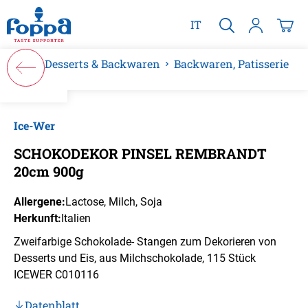
alt springen
IT
Desserts & Backwaren
Backwaren, Patisserie
Bildergalerie überspringen
Ice-Wer
SCHOKODEKOR PINSEL REMBRANDT
20cm 900g
Allergene:
Lactose
, Milch
, Soja
Herkunft:
Italien
Zweifarbige Schokolade- Stangen zum Dekorieren von
Desserts und Eis, aus Milchschokolade, 115 Stück
ICEWER C010116
Datenblatt