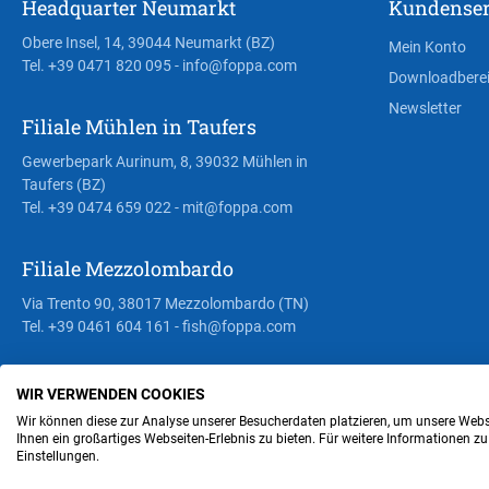
Headquarter Neumarkt
Kundenser
Obere Insel, 14, 39044 Neumarkt (BZ)
Mein Konto
Tel. +39 0471 820 095
- info@foppa.com
Downloadbere
Newsletter
Filiale Mühlen in Taufers
Gewerbepark Aurinum, 8, 39032 Mühlen in
Taufers (BZ)
Tel. +39 0474 659 022
- mit@foppa.com
Filiale Mezzolombardo
Via Trento 90, 38017 Mezzolombardo (TN)
Tel. +39 0461 604 161
- fish@foppa.com
WIR VERWENDEN COOKIES
Steuer- und MwSt.- Nr. IT00676670219
Wir können diese zur Analyse unserer Besucherdaten platzieren, um unsere Webse
Ihnen ein großartiges Webseiten-Erlebnis zu bieten. Für weitere Informationen z
Einstellungen.