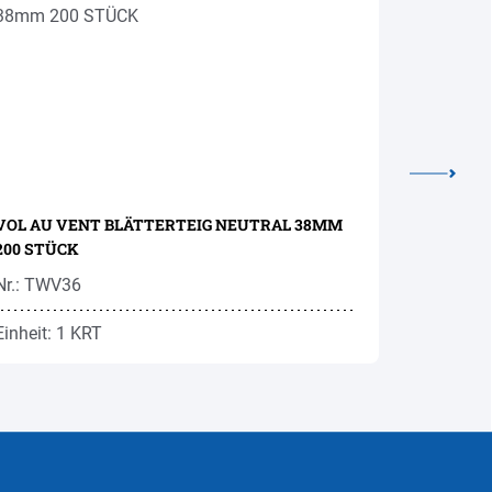
VOL AU VENT BLÄTTERTEIG NEUTRAL 38MM
200 STÜCK
Nr.: TWV36
Nr.: BMM
Einheit: 1 KRT
Einheit: 1