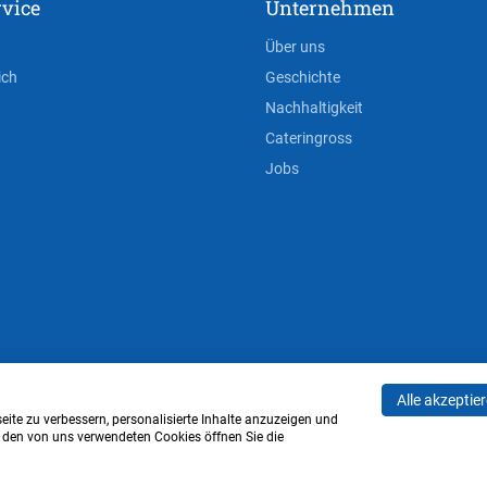
vice
Unternehmen
Über uns
ich
Geschichte
Nachhaltigkeit
Cateringross
Jobs
Alle akzeptie
AGB
Privacy Policy
Impressum
Cookie-Einstell
ite zu verbessern, personalisierte Inhalte anzuzeigen und
u den von uns verwendeten Cookies öffnen Sie die
Verwaltung