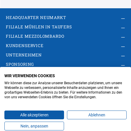
HEADQUARTER NEUMARKT
FILIALE MÜHLEN IN TAUFERS
FILIALE MEZZOLOMBARDO
KUNDENSERVICE
UNTERNEHMEN
SPONSORING
WIR VERWENDEN COOKIES
AGB
Privacy Policy
Impressum
Wir können diese zur Analyse unserer Besucherdaten platzieren, um unsere
Cookie-Einstellungen ändern
Verwaltung
Webseite zu verbessern, personalisierte Inhalte anzuzeigen und Ihnen ein
großartiges Webseiten-Erlebnis zu bieten. Für weitere Informationen zu den
von uns verwendeten Cookies öffnen Sie die Einstellungen.
Steuer- und MwSt.- Nr. IT00676670219
Alle akzeptieren
Ablehnen
Nein, anpassen
Produkte
Favoriten
Themen
Angebote
Kontakt
Jobs