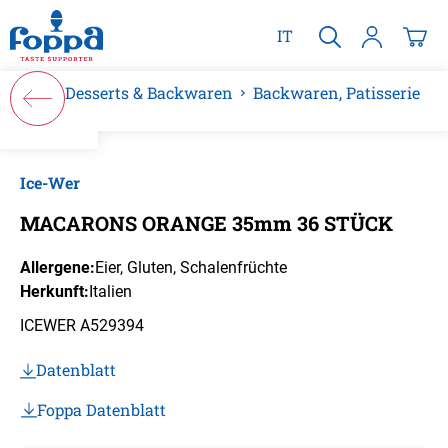
alt springen
IT
Desserts & Backwaren
Backwaren, Patisserie
Bildergalerie überspringen
Ice-Wer
MACARONS ORANGE 35mm 36 STÜCK
Allergene:
Eier
, Gluten
, Schalenfrüchte
Herkunft:
Italien
ICEWER A529394
Datenblatt
Foppa Datenblatt