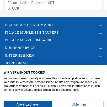
Einheit: 1 KRT
HEADQUARTER NEUMARKT
FILIALE MÜHLEN IN TAUFERS
FILIALE MEZZOLOMBARDO
KUNDENSERVICE
UNTERNEHMEN
SPONSORING
WIR VERWENDEN COOKIES
AGB
Privacy Policy
Impressum
Wir können diese zur Analyse unserer Besucherdaten platzieren, um unsere
Cookie-Einstellungen ändern
Verwaltung
Webseite zu verbessern, personalisierte Inhalte anzuzeigen und Ihnen ein
großartiges Webseiten-Erlebnis zu bieten. Für weitere Informationen zu den
von uns verwendeten Cookies öffnen Sie die Einstellungen.
Steuer- und MwSt.- Nr. IT00676670219
Alle akzeptieren
Ablehnen