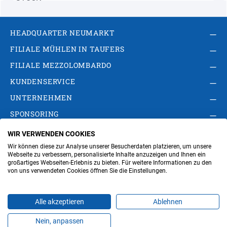
HEADQUARTER NEUMARKT
FILIALE MÜHLEN IN TAUFERS
FILIALE MEZZOLOMBARDO
KUNDENSERVICE
UNTERNEHMEN
SPONSORING
WIR VERWENDEN COOKIES
AGB
Privacy Policy
Impressum
Wir können diese zur Analyse unserer Besucherdaten platzieren, um unsere
Cookie-Einstellungen ändern
Verwaltung
Webseite zu verbessern, personalisierte Inhalte anzuzeigen und Ihnen ein
großartiges Webseiten-Erlebnis zu bieten. Für weitere Informationen zu den
von uns verwendeten Cookies öffnen Sie die Einstellungen.
Steuer- und MwSt.- Nr. IT00676670219
Alle akzeptieren
Ablehnen
Nein, anpassen