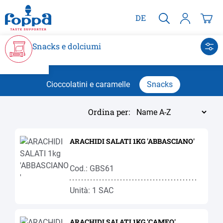
nuto principale
DE
Snacks e dolciumi
Cioccolatini e caramelle
Snacks
Ordina per:
ARACHIDI SALATI 1KG 'ABBASCIANO'
Cod.: GBS61
Unità: 1 SAC
ARACHIDI SALATI 1KG 'CAMEO'