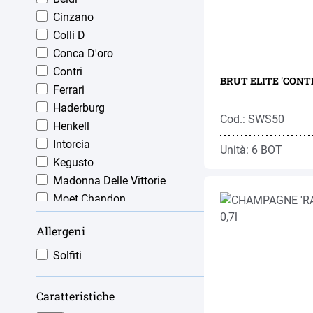
Cinzano
Colli D
Conca D'oro
Contri
BRUT ELITE 'CONTR
Ferrari
Haderburg
Cod.: SWS50
Henkell
Intorcia
Unità: 6 BOT
Kegusto
Madonna Delle Vittorie
Moet Chandon
Pommery
Allergeni
Raul Collet
Ronco
Solfiti
Sandeman
Tio Pepe
Caratteristiche
Valdo