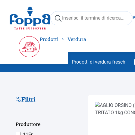
ricerca
Passa alla navigazione principale
Prodotti
Verdura
Prodotti di verdura freschi
Filtri
Produttore
11Er