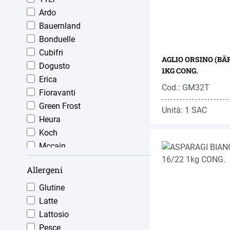
Ardo
Bauernland
Bonduelle
Cubifri
AGLIO ORSINO (BÄ
Dogusto
1KG CONG.
Erica
Cod.: GM32T
Fioravanti
Green Frost
Unità: 1 SAC
Heura
Koch
Mccain
Menoventuno
Allergeni
Orogel
Paren
Glutine
Planty Of
Latte
Polarfrost
Lattosio
Salomon
Pesce