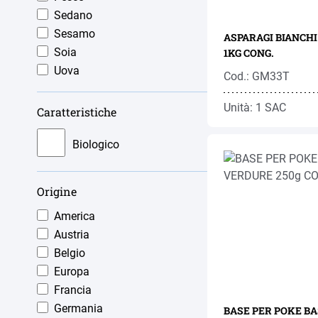
Schnefrost
Sedano
Vegetarian Butcher
Sesamo
ASPARAGI BIANCHI 
Soia
1KG CONG.
Uova
Cod.: GM33T
Unità: 1 SAC
Caratteristiche
Biologico
Origine
America
Austria
Belgio
Europa
Francia
Germania
BASE PER POKE B