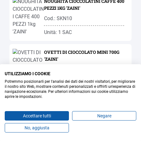
NOUGHITA CIOCCOLATINI CAFFE 400
PEZZI 1KG 'ZAINI'
Cod.: SKN10
Unità: 1 SAC
OVETTI DI CIOCCOLATO MINI 700G
'ZAINI'
Cod.: SKE10
UTILIZZIAMO I COOKIE
Potremmo posizionarli per l'analisi dei dati dei nostri visitatori, per migliorare
Unità: 1 SAC
il nostro sito Web, mostrare contenuti personalizzati e offrirti un'esperienza di
navigazione eccezionale. Per ulteriori informazioni sui cookie utilizziamo
aprire le impostazioni.
OVETTI IN CIALDA RICOPERTI
COLORATI 100 PEZZI
Accettare tutti
Negare
Cod.: SKO07
No, aggiusta
Prodotti
Preferiti
Temi
Offerte
Contatti
Jobs
Unità: 1 NR.