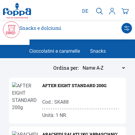
nuto principale
DE
Snacks e dolciumi
Cioccolatini e caramelle
Snacks
Ordina per:
AFTER EIGHT STANDARD 200G
Cod.: SKA88
Unità: 1 NR.
ARACHIDI SALATI 1KG 'ABBASCIANO'