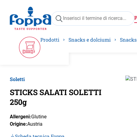
ricerca
Passa alla navigazione principale
Prodotti
Snacks e dolciumi
Snacks
Soletti
Salta 
STICKS SALATI SOLETTI
250g
Allergeni:
Glutine
Origine:
Austria
Scheda tecnica Foppa