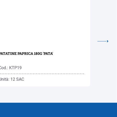
PATATINE PAPRICA 180G 'PATA'
CRACKERS
48PZ
Cod.: KTP19
Cod.: GB
Unità: 12 SAC
Unità: 1 