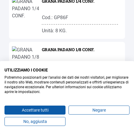
GRANA PADANO 1/4 CONF.
Cod.: GP86F
Unità: 8 KG.
GRANA PADANO 1/8 CONF.
Cod.: GP85F
UTILIZZIAMO I COOKIE
Potremmo posizionarli per l'analisi dei dati dei nostri visitatori, per migliorare
Unità: 4.9 KG.
il nostro sito Web, mostrare contenuti personalizzati e offrirti un'esperienza di
navigazione eccezionale. Per ulteriori informazioni sui cookie utilizziamo
aprire le impostazioni.
GRANA PADANO FORMA INTERA 20-
24 MESI
Accettare tutti
Negare
Cod.: GP95F
No, aggiusta
Prodotti
Preferiti
Temi
Offerte
Contatti
Jobs
Unità: 32 KG.