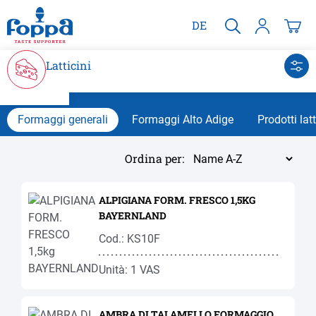
nuto principale
DE
Latticini
Formaggi generali
Formaggi Alto Adige
Prodotti latt
Ordina per:
ALPIGIANA FORM. FRESCO 1,5KG
BAYERNLAND
Cod.: KS10F
Unità: 1 VAS
AMBRA DI TALAMELLO FORMAGGIO