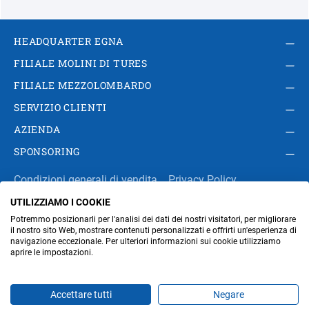
HEADQUARTER EGNA
FILIALE MOLINI DI TURES
FILIALE MEZZOLOMBARDO
SERVIZIO CLIENTI
AZIENDA
SPONSORING
Condizioni generali di vendita
Privacy Policy
UTILIZZIAMO I COOKIE
Impressum
Modifica impostazioni dei cookie
Potremmo posizionarli per l'analisi dei dati dei nostri visitatori, per migliorare
Amministrazione
il nostro sito Web, mostrare contenuti personalizzati e offrirti un'esperienza di
navigazione eccezionale. Per ulteriori informazioni sui cookie utilizziamo
aprire le impostazioni.
Part. IVA IT00676670219
Accettare tutti
Negare