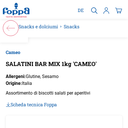
nuto principale
DE
Snacks e dolciumi
Snacks
Salta la galleria di immagini
Cameo
SALATINI BAR MIX 1kg 'CAMEO'
Allergeni:
Glutine
, Sesamo
Origine:
Italia
Assortimento di biscotti salati per aperitivi
Scheda tecnica Foppa