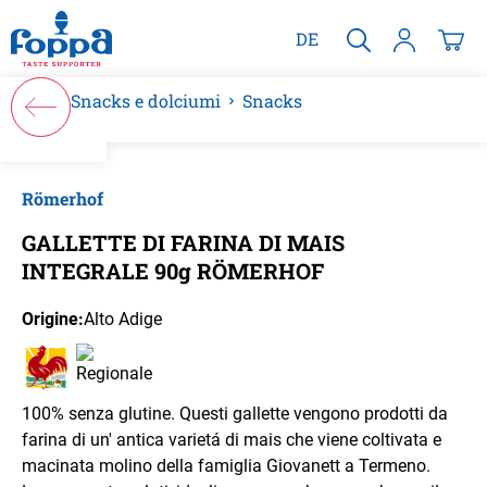
nuto principale
DE
Snacks e dolciumi
Snacks
Salta la galleria di immagini
Römerhof
GALLETTE DI FARINA DI MAIS
INTEGRALE 90g RÖMERHOF
Origine:
Alto Adige
100% senza glutine. Questi gallette vengono prodotti da
farina di un' antica varietá di mais che viene coltivata e
macinata molino della famiglia Giovanett a Termeno.