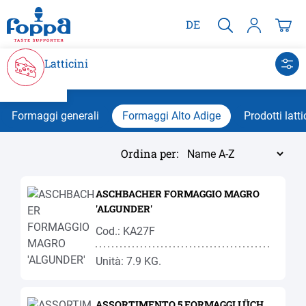
nuto principale
DE
Latticini
Formaggi generali
Formaggi Alto Adige
Prodotti latti
Ordina per:
ASCHBACHER FORMAGGIO MAGRO
'ALGUNDER'
Cod.: KA27F
Unità: 7.9 KG.
ASSORTIMENTO 5 FORMAGGI LÜCH