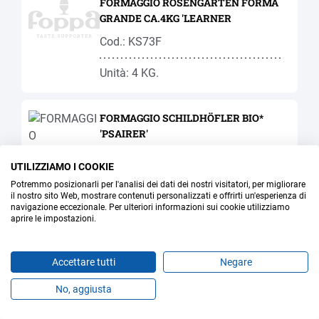
FORMAGGIO ROSENGARTEN FORMA
GRANDE CA.4KG 'LEARNER
Cod.: KS73F
Unità: 4 KG.
FORMAGGIO SCHILDHÖFLER BIO*
'PSAIRER'
Cod.: BI37F
UTILIZZIAMO I COOKIE
Potremmo posizionarli per l'analisi dei dati dei nostri visitatori, per migliorare
Unità: 0.55 KG.
il nostro sito Web, mostrare contenuti personalizzati e offrirti un'esperienza di
navigazione eccezionale. Per ulteriori informazioni sui cookie utilizziamo
aprire le impostazioni.
FORMAGGIO SCHNEEBERGER BIO*
'PSAIRER'
Accettare tutti
Negare
Cod.: BI36F
No, aggiusta
Prodotti
Preferiti
Temi
Offerte
Contatti
Jobs
Unità: 0.55 KG.