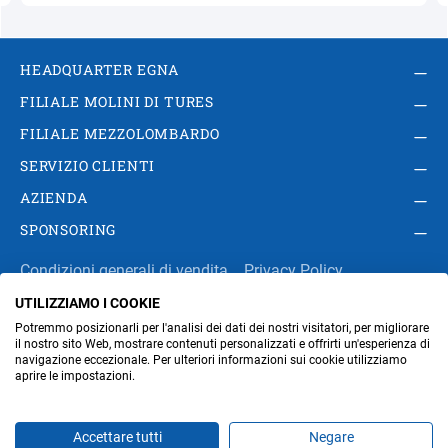
HEADQUARTER EGNA
FILIALE MOLINI DI TURES
FILIALE MEZZOLOMBARDO
SERVIZIO CLIENTI
AZIENDA
SPONSORING
Condizioni generali di vendita
Privacy Policy
UTILIZZIAMO I COOKIE
Impressum
Modifica impostazioni dei cookie
Potremmo posizionarli per l'analisi dei dati dei nostri visitatori, per migliorare
Amministrazione
il nostro sito Web, mostrare contenuti personalizzati e offrirti un'esperienza di
navigazione eccezionale. Per ulteriori informazioni sui cookie utilizziamo
aprire le impostazioni.
Part. IVA IT00676670219
Accettare tutti
Negare