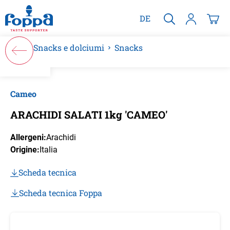
nuto principale
DE
Snacks e dolciumi
Snacks
Salta la galleria di immagini
Cameo
ARACHIDI SALATI 1kg 'CAMEO'
Allergeni:
Arachidi
Origine:
Italia
Scheda tecnica
Scheda tecnica Foppa