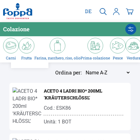
nuto principale
DE
Colazione
Carni
Frutta
Farina, zucchero, riso, olio
Prima colazione
Pesce
Verdur
Ordina per:
ACETO 4 LADRI BIO* 200ML
'KRÄUTERSCHLÖSSL'
Cod.: ESK86
Unità: 1 BOT