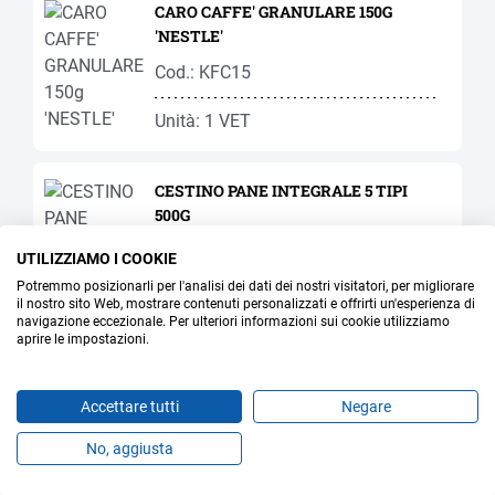
CARO CAFFE' GRANULARE 150G
'NESTLE'
Cod.: KFC15
Unità: 1 VET
CESTINO PANE INTEGRALE 5 TIPI
500G
Cod.: BTK02
UTILIZZIAMO I COOKIE
Potremmo posizionarli per l'analisi dei dati dei nostri visitatori, per migliorare
Unità: 1 NR.
il nostro sito Web, mostrare contenuti personalizzati e offrirti un'esperienza di
navigazione eccezionale. Per ulteriori informazioni sui cookie utilizziamo
aprire le impostazioni.
CHIARA FRUTTA PER MACEDONIA
900G
Accettare tutti
Negare
Cod.: OBC10
No, aggiusta
Prodotti
Preferiti
Temi
Offerte
Contatti
Jobs
Unità: 1 BOT