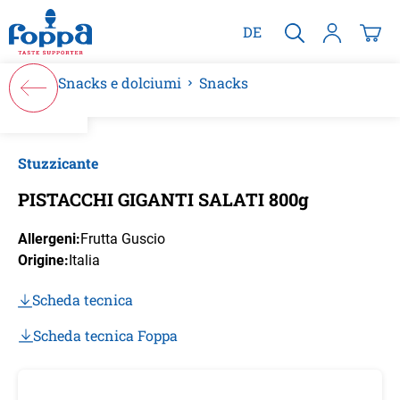
nuto principale
DE
Snacks e dolciumi
Snacks
Salta la galleria di immagini
Stuzzicante
PISTACCHI GIGANTI SALATI 800g
Allergeni:
Frutta Guscio
Origine:
Italia
Scheda tecnica
Scheda tecnica Foppa