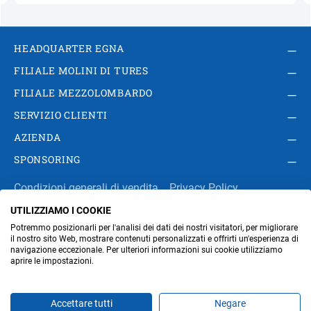
HEADQUARTER EGNA
FILIALE MOLINI DI TURES
FILIALE MEZZOLOMBARDO
SERVIZIO CLIENTI
AZIENDA
SPONSORING
Condizioni generali di vendita
Privacy Policy
UTILIZZIAMO I COOKIE
Impressum
Modifica impostazioni dei cookie
Potremmo posizionarli per l'analisi dei dati dei nostri visitatori, per migliorare
Amministrazione
il nostro sito Web, mostrare contenuti personalizzati e offrirti un'esperienza di
navigazione eccezionale. Per ulteriori informazioni sui cookie utilizziamo
aprire le impostazioni.
Part. IVA IT00676670219
Accettare tutti
Negare