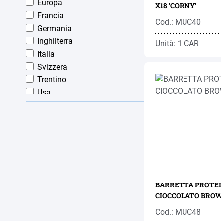
Europa
X18 'CORNY'
Nutella
Francia
Orzo Express
Cod.: MUC40
Germania
Pellini
Inghilterra
Unità: 1 CAR
Peterlini
Italia
Pohl
Svizzera
Pompadour
Trentino
Rigoni Di Asiago
Usa
Ristora
Schlösslmühle
Schmiedhof
Seibstock Martell
Skippy
Tfk Uwe
Uwe
BARRETTA PROTEI
Valfrutta
CIOCCOLATO BROWN
Venosta
Cod.: MUC48