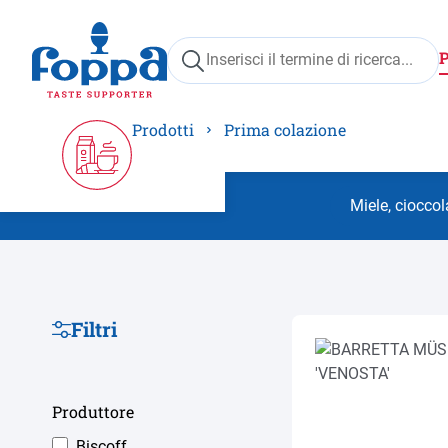
ricerca
Passa alla navigazione principale
Prodotti
Prima colazione
Miele, ciocco
Filtri
Produttore
Biscoff