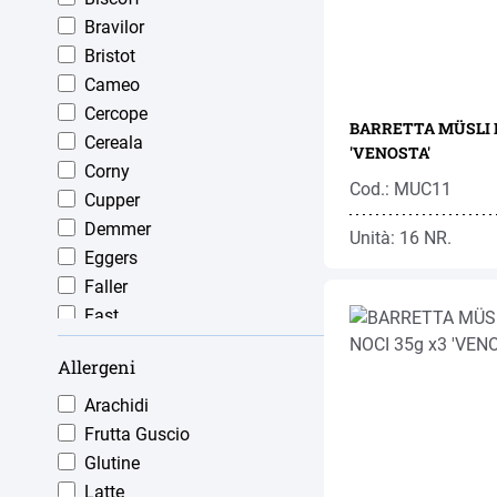
Bravilor
Bristot
Cameo
Cercope
BARRETTA MÜSLI BA
Cereala
'VENOSTA'
Corny
Cod.: MUC11
Cupper
Demmer
Unità: 16 NR.
Eggers
Faller
Fast
Foppa
Allergeni
Fruchtalpin
Fuchs
Arachidi
Gandola
Frutta Guscio
Gutscher
Glutine
Hag
Latte