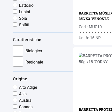
Heini
Lattosio
Hero
Lupini
BARRETTA MÜSLI 
Horvat
Soia
35G X3 'VENOSTA'
Italcaffe
Solfiti
Cod.: MUC10
Jodler
Kölln
Unità: 16 NR.
Caratteristiche
Loacker
Luna Di Miele
Biologico
Maplefarm
Regionale
Melinda
Melitta
Menz & Gasser
Origine
Mielizia
Alto Adige
Nescafe'
Asia
Nestle
Austria
Nestle'
Canada
Novo
BARRETTA PROTEI