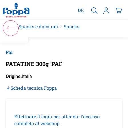
nuto principale
DE
Snacks e dolciumi
Snacks
Salta la galleria di immagini
Pai
PATATINE 300g 'PAI'
Origine:
Italia
Scheda tecnica Foppa
Effettuare il login per ottenere l'accesso
completo al webshop.