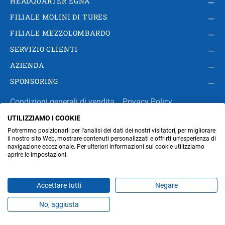
HEADQUARTER EGNA
FILIALE MOLINI DI TURES
FILIALE MEZZOLOMBARDO
SERVIZIO CLIENTI
AZIENDA
SPONSORING
Condizioni generali di vendita
Privacy Policy
UTILIZZIAMO I COOKIE
Impressum
Modifica impostazioni dei cookie
Potremmo posizionarli per l'analisi dei dati dei nostri visitatori, per migliorare
Amministrazione
il nostro sito Web, mostrare contenuti personalizzati e offrirti un'esperienza di
navigazione eccezionale. Per ulteriori informazioni sui cookie utilizziamo
aprire le impostazioni.
Part. IVA IT00676670219
Accettare tutti
Negare
No, aggiusta
Prodotti
Preferiti
Temi
Offerte
Contatti
Jobs