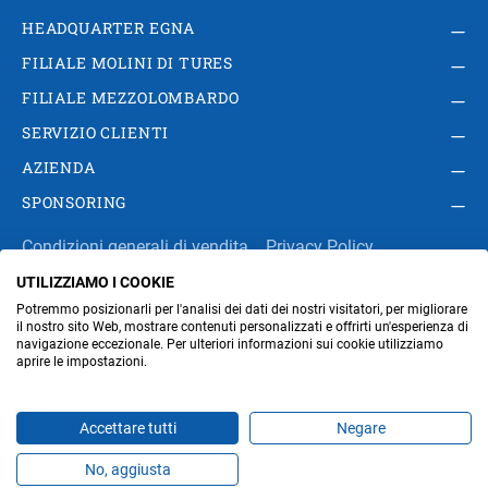
HEADQUARTER EGNA
FILIALE MOLINI DI TURES
FILIALE MEZZOLOMBARDO
SERVIZIO CLIENTI
AZIENDA
SPONSORING
Condizioni generali di vendita
Privacy Policy
UTILIZZIAMO I COOKIE
Impressum
Modifica impostazioni dei cookie
Potremmo posizionarli per l'analisi dei dati dei nostri visitatori, per migliorare
Amministrazione
il nostro sito Web, mostrare contenuti personalizzati e offrirti un'esperienza di
navigazione eccezionale. Per ulteriori informazioni sui cookie utilizziamo
aprire le impostazioni.
Part. IVA IT00676670219
Accettare tutti
Negare
No, aggiusta
Prodotti
Preferiti
Temi
Offerte
Contatti
Jobs