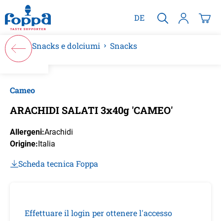
nuto principale
DE
Snacks e dolciumi
Snacks
Salta la galleria di immagini
Cameo
ARACHIDI SALATI 3x40g 'CAMEO'
Allergeni:
Arachidi
Origine:
Italia
Scheda tecnica Foppa
Effettuare il login per ottenere l'accesso