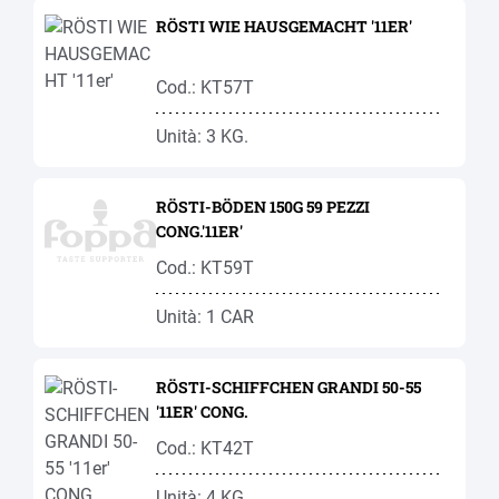
RÖSTI WIE HAUSGEMACHT '11ER'
Cod.: KT57T
Unità: 3 KG.
RÖSTI-BÖDEN 150G 59 PEZZI
CONG.'11ER'
Cod.: KT59T
Unità: 1 CAR
RÖSTI-SCHIFFCHEN GRANDI 50-55
'11ER' CONG.
Cod.: KT42T
Unità: 4 KG.