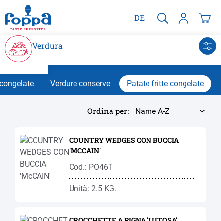
nuto principale
DE
Verdura
 congelate
Verdure conserve
Patate fritte congelate
Ordina per:
COUNTRY WEDGES CON BUCCIA
'MCCAIN'
Cod.: PO46T
Unità: 2.5 KG.
CROCCHETTE A PIGNA 'LUTOSA'