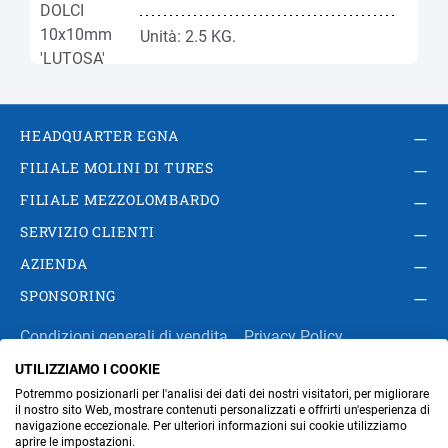
Unità: 2.5 KG.
HEADQUARTER EGNA
FILIALE MOLINI DI TURES
FILIALE MEZZOLOMBARDO
SERVIZIO CLIENTI
AZIENDA
SPONSORING
Condizioni generali di vendita
Privacy Policy
UTILIZZIAMO I COOKIE
Impressum
Modifica impostazioni dei cookie
Potremmo posizionarli per l'analisi dei dati dei nostri visitatori, per migliorare
Amministrazione
il nostro sito Web, mostrare contenuti personalizzati e offrirti un'esperienza di
navigazione eccezionale. Per ulteriori informazioni sui cookie utilizziamo
aprire le impostazioni.