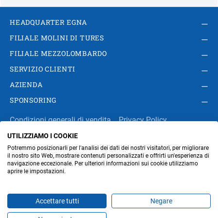
HEADQUARTER EGNA
FILIALE MOLINI DI TURES
FILIALE MEZZOLOMBARDO
SERVIZIO CLIENTI
AZIENDA
SPONSORING
Condizioni generali di vendita
Privacy Policy
UTILIZZIAMO I COOKIE
Impressum
Modifica impostazioni dei cookie
Potremmo posizionarli per l'analisi dei dati dei nostri visitatori, per migliorare
Amministrazione
il nostro sito Web, mostrare contenuti personalizzati e offrirti un'esperienza di
navigazione eccezionale. Per ulteriori informazioni sui cookie utilizziamo
aprire le impostazioni.
Part. IVA IT00676670219
Accettare tutti
Negare