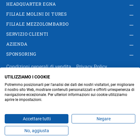
HEADQUARTER EGNA
FILIALE MOLINI DI TURES
FILIALE MEZZOLOMBARDO
SERVIZIO CLIENTI
AZIENDA
SPONSORING
Condizioni generali di vendita
Privacy Policy
UTILIZZIAMO I COOKIE
Impressum
Modifica impostazioni dei cookie
Potremmo posizionarli per l'analisi dei dati dei nostri visitatori, per migliorare
Amministrazione
il nostro sito Web, mostrare contenuti personalizzati e offrirti un'esperienza di
navigazione eccezionale. Per ulteriori informazioni sui cookie utilizziamo
aprire le impostazioni.
Part. IVA IT00676670219
Accettare tutti
Negare
No, aggiusta
Prodotti
Preferiti
Temi
Offerte
Contatti
Jobs