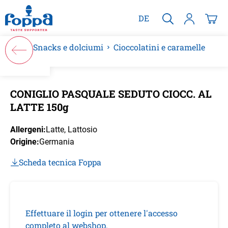
nuto principale
DE
Snacks e dolciumi
Cioccolatini e caramelle
Salta la galleria di immagini
CONIGLIO PASQUALE SEDUTO CIOCC. AL
LATTE 150g
Allergeni:
Latte
, Lattosio
Origine:
Germania
Scheda tecnica Foppa
Effettuare il login per ottenere l'accesso
completo al webshop.