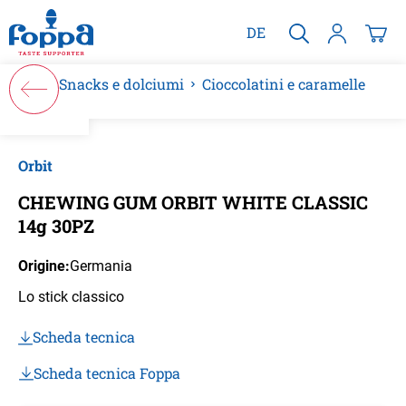
nuto principale
DE
Snacks e dolciumi
Cioccolatini e caramelle
Salta la galleria di immagini
Orbit
CHEWING GUM ORBIT WHITE CLASSIC
14g 30PZ
Origine:
Germania
Lo stick classico
Scheda tecnica
Scheda tecnica Foppa