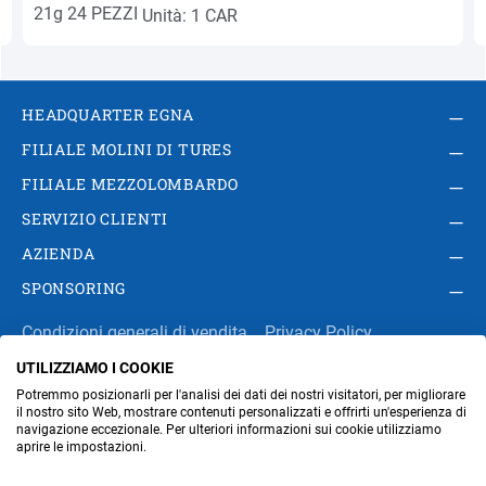
Unità: 1 CAR
HEADQUARTER EGNA
FILIALE MOLINI DI TURES
FILIALE MEZZOLOMBARDO
SERVIZIO CLIENTI
AZIENDA
SPONSORING
Condizioni generali di vendita
Privacy Policy
UTILIZZIAMO I COOKIE
Impressum
Modifica impostazioni dei cookie
Potremmo posizionarli per l'analisi dei dati dei nostri visitatori, per migliorare
Amministrazione
il nostro sito Web, mostrare contenuti personalizzati e offrirti un'esperienza di
navigazione eccezionale. Per ulteriori informazioni sui cookie utilizziamo
aprire le impostazioni.
Part. IVA IT00676670219