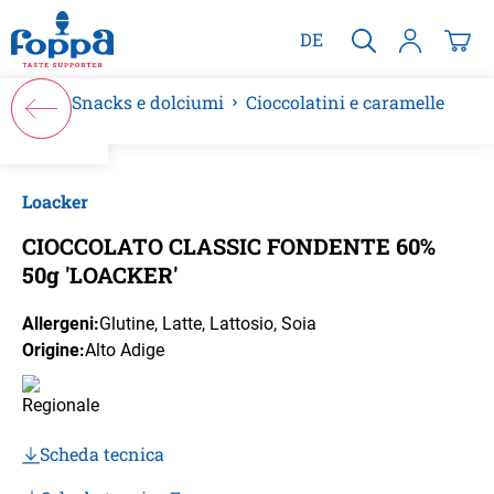
nuto principale
DE
Snacks e dolciumi
Cioccolatini e caramelle
Salta la galleria di immagini
Loacker
CIOCCOLATO CLASSIC FONDENTE 60%
50g 'LOACKER'
Allergeni:
Glutine
, Latte
, Lattosio
, Soia
Origine:
Alto Adige
Scheda tecnica