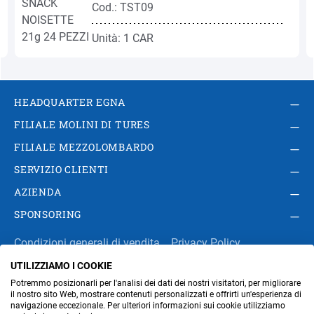
Cod.: TST09
Unità: 1 CAR
HEADQUARTER EGNA
FILIALE MOLINI DI TURES
FILIALE MEZZOLOMBARDO
SERVIZIO CLIENTI
AZIENDA
SPONSORING
Condizioni generali di vendita
Privacy Policy
UTILIZZIAMO I COOKIE
Impressum
Modifica impostazioni dei cookie
Potremmo posizionarli per l'analisi dei dati dei nostri visitatori, per migliorare
Amministrazione
il nostro sito Web, mostrare contenuti personalizzati e offrirti un'esperienza di
navigazione eccezionale. Per ulteriori informazioni sui cookie utilizziamo