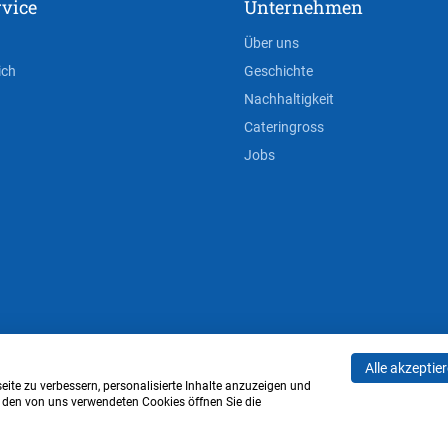
vice
Unternehmen
Über uns
ich
Geschichte
Nachhaltigkeit
Cateringross
Jobs
Alle akzeptie
AGB
Privacy Policy
Impressum
Cookie-Einstell
ite zu verbessern, personalisierte Inhalte anzuzeigen und
u den von uns verwendeten Cookies öffnen Sie die
Verwaltung