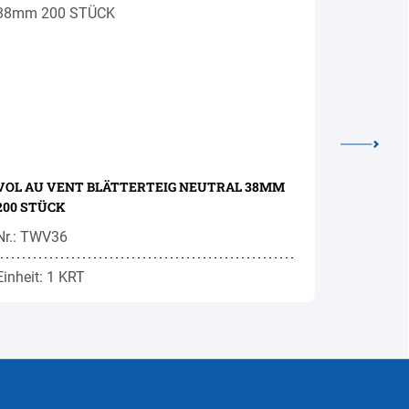
VOL AU VENT BLÄTTERTEIG NEUTRAL 38MM
200 STÜCK
Nr.: TWV36
Nr.: BMM
Einheit: 1 KRT
Einheit: 1