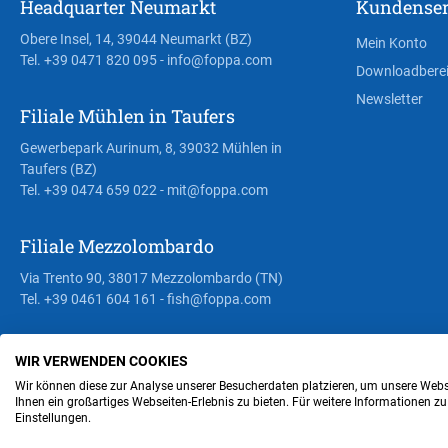
Headquarter Neumarkt
Kundenser
Obere Insel, 14, 39044 Neumarkt (BZ)
Mein Konto
Tel. +39 0471 820 095
- info@foppa.com
Downloadbere
Newsletter
Filiale Mühlen in Taufers
Gewerbepark Aurinum, 8, 39032 Mühlen in
Taufers (BZ)
Tel. +39 0474 659 022
- mit@foppa.com
Filiale Mezzolombardo
Via Trento 90, 38017 Mezzolombardo (TN)
Tel. +39 0461 604 161
- fish@foppa.com
WIR VERWENDEN COOKIES
Steuer- und MwSt.- Nr. IT00676670219
Wir können diese zur Analyse unserer Besucherdaten platzieren, um unsere Webse
Ihnen ein großartiges Webseiten-Erlebnis zu bieten. Für weitere Informationen z
Einstellungen.