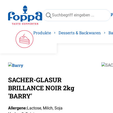
springen
Zur Hauptnavigation springen
Produkte
Desserts & Backwaren
Ba
Bilder
SACHER-GLASUR
BRILLANCE NOIR 2kg
'BARRY'
Allergene:
Lactose
, Milch
, Soja