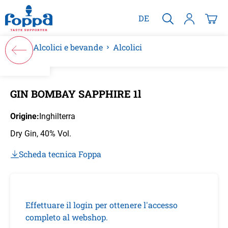
nuto principale
DE
Alcolici e bevande
Alcolici
Salta la galleria di immagini
GIN BOMBAY SAPPHIRE 1l
Origine:
Inghilterra
Dry Gin, 40% Vol.
Scheda tecnica Foppa
Effettuare il login per ottenere l'accesso
completo al webshop.