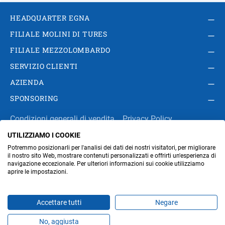
HEADQUARTER EGNA
FILIALE MOLINI DI TURES
FILIALE MEZZOLOMBARDO
SERVIZIO CLIENTI
AZIENDA
SPONSORING
Condizioni generali di vendita
Privacy Policy
UTILIZZIAMO I COOKIE
Impressum
Modifica impostazioni dei cookie
Potremmo posizionarli per l'analisi dei dati dei nostri visitatori, per migliorare
Amministrazione
il nostro sito Web, mostrare contenuti personalizzati e offrirti un'esperienza di
navigazione eccezionale. Per ulteriori informazioni sui cookie utilizziamo
aprire le impostazioni.
Part. IVA IT00676670219
Accettare tutti
Negare
No, aggiusta