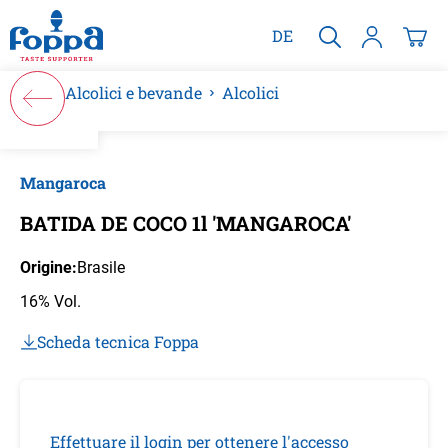
nuto principale
DE
Alcolici e bevande
Alcolici
Salta la galleria di immagini
Mangaroca
BATIDA DE COCO 1l 'MANGAROCA'
Origine:
Brasile
16% Vol.
Scheda tecnica Foppa
Effettuare il login per ottenere l'accesso