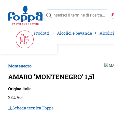
ricerca
Passa alla navigazione principale
Prodotti
Alcolici e bevande
Alcolici
Montenegro
Salta 
AMARO 'MONTENEGRO' 1,5l
Origine:
Italia
23% Vol.
Scheda tecnica Foppa