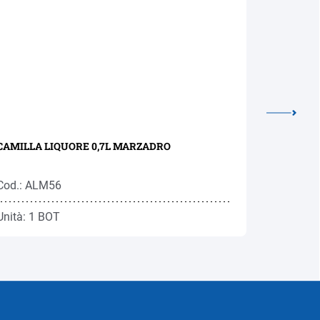
CAMILLA LIQUORE 0,7L MARZADRO
KRANEWI
0,7L RON
Cod.: ALM56
Cod.: RO
Unità: 1 BOT
Unità: 1 